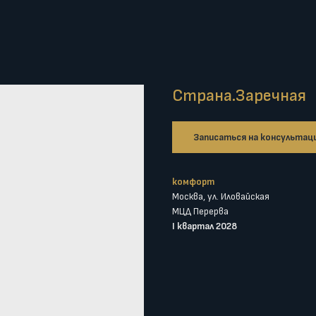
Страна.Заречная
Записаться на консультац
комфорт
Москва, ул. Иловайская
МЦД Перерва
I квартал 2028