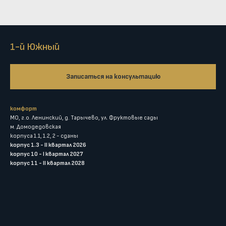
1-й Южный
Записаться на консультацию
комфорт
МО, г.о. Ленинский, д. Тарычево, ул. Фруктовые сады
м. Домодедовская
корпуса 1.1, 1.2, 2 - сданы
корпус 1.3 - II квартал 2026
корпус 10 - I квартал 2027
корпус 11 - II квартал 2028