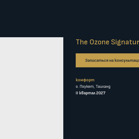
The Ozone Signatu
Записаться на консультац
комфорт
о. Пхукет, Таиланд
II квартал 2027