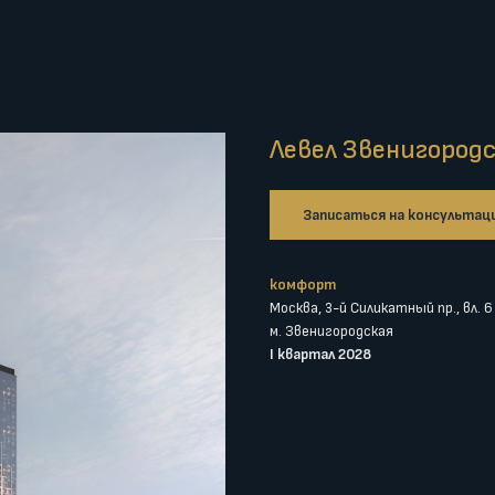
Левел Звенигород
Записаться на консультац
комфорт
Москва, 3-й Силикатный пр., вл. 6
м. Звенигородская
I квартал 2028