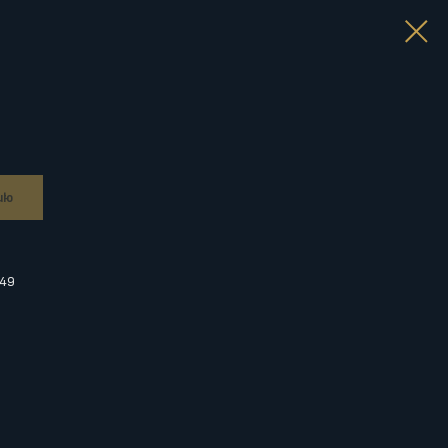
ию
 49