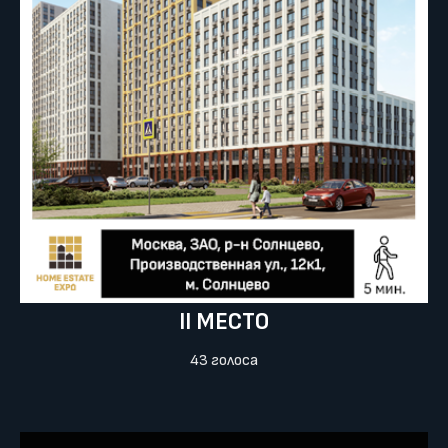
II МЕСТО
43 голоса