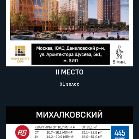
II МЕСТО
91 голоc