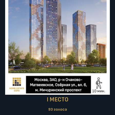
I МЕСТО
93 голоса