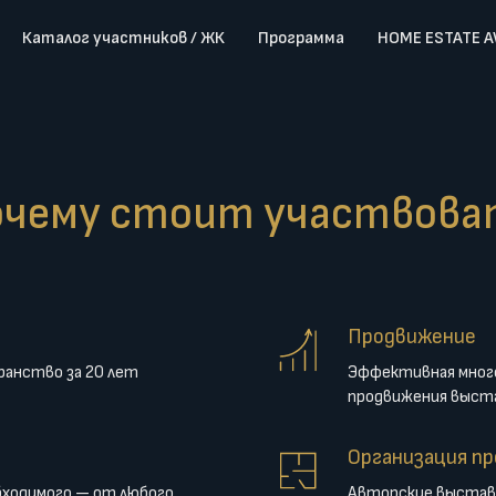
Каталог участников / ЖК
Программа
HOME ESTATE 
очему стоит участвова
Продвижение
ранство за 20 лет
Эффективная мног
продвижения выст
Организация п
бходимого — от любого
Авторские выстав