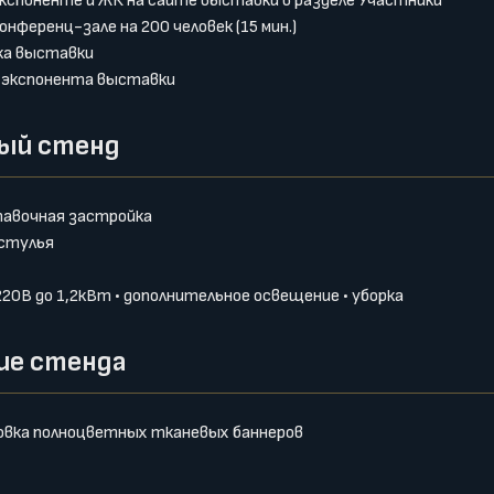
кспоненте и ЖК на сайте выставки в разделе Участники
онференц-зале на 200 человек (15 мин.)
ка выставки
 экспонента выставки
ый стенд
авочная застройка
 стулья
 220В до 1,2кВт • дополнительное освещение • уборка
ие стенда
овка полноцветных тканевых баннеров