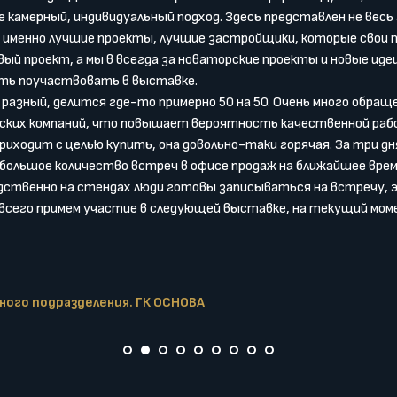
 камерный, индивидуальный подход. Здесь представлен не вес
а именно лучшие проекты, лучшие застройщики, которые свои
вый проект, а мы в всегда за новаторские проекты и новые иде
ть поучаствовать в выставке.
азный, делится где-то примерно 50 на 50. Очень много обращ
рских компаний, что повышает вероятность качественной раб
риходит с целью купить, она довольно-таки горячая. За три д
 большое количество встреч в офисе продаж на ближайшее врем
дственно на стендах люди готовы записываться на встречу, э
 всего примем участие в следующей выставке, на текущий мом
ного подразделения. ГК ОСНОВА