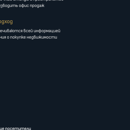
изводить офис продаж
одход
ечиваются всей информацией
ния о покупке недвижимости
гие посетители