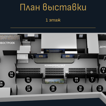
План выставки
1 этаж