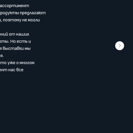
ь ассортимент
 продукты предлагают
и, поэтому не могли
ений от наших
оты. Но есть и
ня выставки мы
я.
то уже о многом
ент нас все