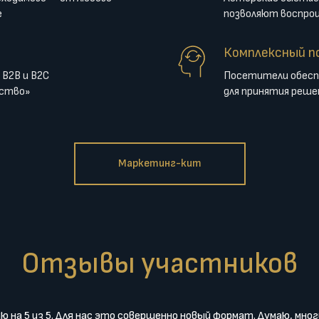
e
позволяют воспро
Комплексный п
B2B и B2C
Посетители обесп
нство»
для принятия реше
Маркетинг-кит
Отзывы участников
 на 5 из 5. Для нас это совершенно новый формат. Думаю, мно