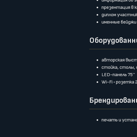
информация об э
презентация в к
диплом участни
именные бейджи
Оборудованн
авторская выст
стойка, столы,
LED-панель 75’’
Wi-Fi • розетка
Брендирован
печать и устан