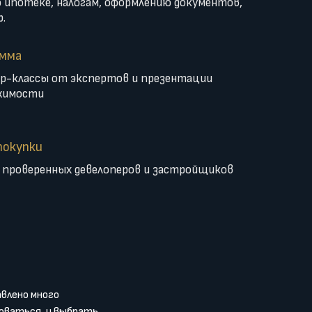
 ипотеке, налогам, оформлению документов,
.
амма
р-классы от экспертов и презентации
жимости
покупки
проверенных девелоперов и застройщиков
авлено много
оваться, и выбрать