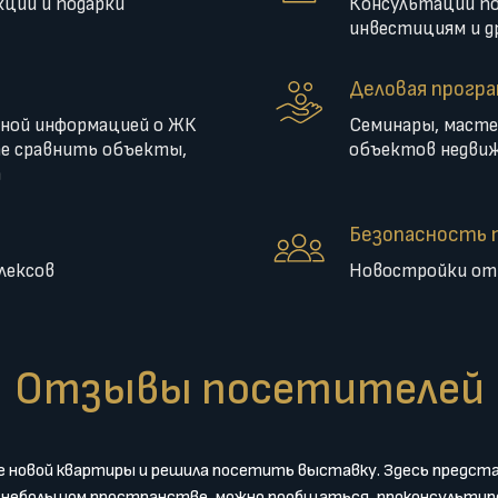
кции и подарки
Консультации по
инвестициям и др
Деловая прогр
ьной информацией о ЖК
Семинары, масте
те сравнить объекты,
объектов недви
т
Безопасность 
лексов
Новостройки от 
Отзывы посетителей
ке новой квартиры и решила посетить выставку. Здесь предст
 небольшом пространстве, можно пообщаться, проконсультир