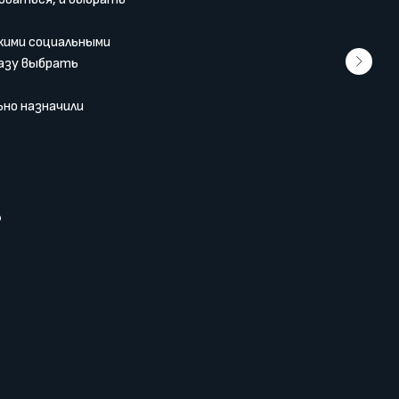
акими социальными
разу выбрать
ьно назначили